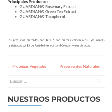
Principales Productos
GUARDIAN® Rosemary Extract
GUARDIAN® Green Tea Extract
GUARDIAN® Tocopherol
Los productos marcados con ® y ™ son marcas comerciales y/o marcas
registradas por E.I. du Pont de Nemours and Company y sus afiliadas.
Navegacion
←
Proteínas Vegetales
Preservantes Naturales
→
de
Buscar:
entrada
NUESTROS PRODUCTOS